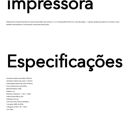
impressora
Plotter de recorte profissional com sensor automático de contorno, 1,22 m de área útil e 800 mm/s de velocidade — robusta, simples de operar e com ótimo custo-
benefício para gráficas, comunicação visual e personalização.
Especificações
Tamanho máximo da mídia: 1300mm
Tamanho máximo de corte: 1220mm
Velocidade máxima de corte: 800mm
Força máxima de corte: 500g
Memória interna: 4Mb
Display: Lcd
Interface: Seria porr + Usb + U disk
Leitura Automática: Sim
Software: Anycut
Carro de corte: Sensor de leitura
Comando: DMPL & HPGL
Voltagem: AC85 / 50 ~ 60Hz
Cor: Preto