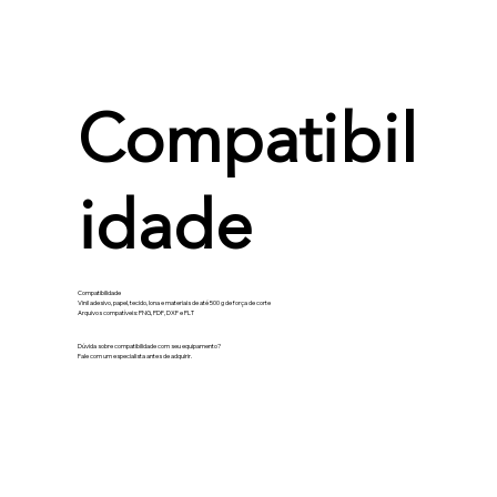
Compatibil
idade
Compatibilidade
Vinil adesivo, papel, tecido, lona e materiais de até 500 g de força de corte
Arquivos compatíveis: PNG, PDF, DXF e PLT
Dúvida sobre compatibilidade com seu equipamento?
Fale com um especialista antes de adquirir.