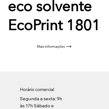
eco solvente
EcoPrint 1801
Mais informações
Horário comercial
Segunda a sexta: 9h
às 17h Sábado e