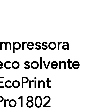
Impressora
eco solvente
EcoPrint
Pro1802