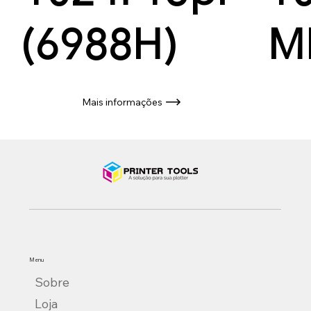
(6988H)
M
Mais informações
Menu
Sobre
Loja