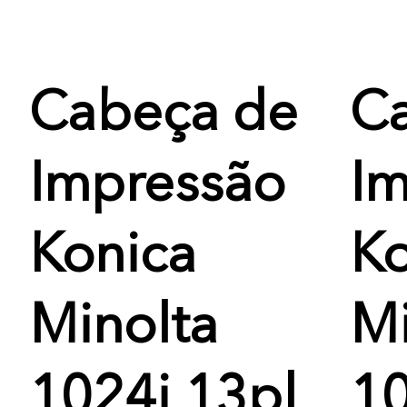
Cabeça de
C
Impressão
Im
Konica
Ko
Minolta
Mi
1024i 13pl
10