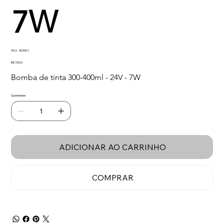
7W
SKU
SKU:
BOM02
BOM02
Preço
R$ 135,00
Bomba de tinta 300-400ml - 24V - 7W
Quantidade
ADICIONAR AO CARRINHO
COMPRAR