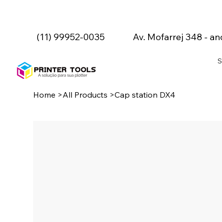
(11) 99952-0035
Av. Mofarrej 348 - an
S
Home
>
All Products
>
Cap station DX4