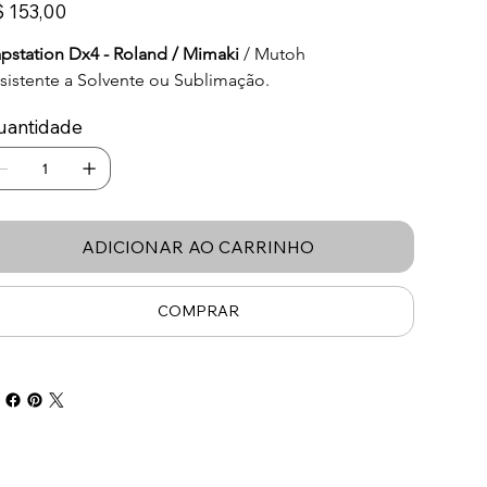
ço
 153,00
pstation Dx4 - Roland / Mimaki
 / Mutoh
sistente a Solvente ou Sublimação.
uantidade
ADICIONAR AO CARRINHO
COMPRAR