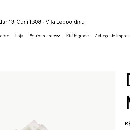
dar 13, Conj 1308 - Vila Leopoldina
obre
Loja
Equipamentos
Kit Upgrade
Cabeça de Impres
Pre
R$
orig