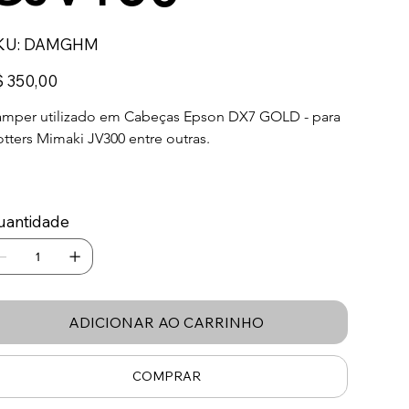
SKU
KU:
DAMGHM
DAMGHM
ço
 350,00
mper utilizado em Cabeças Epson DX7 GOLD - para 
otters Mimaki JV300 entre outras.
uantidade
ADICIONAR AO CARRINHO
COMPRAR