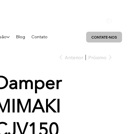
são
Blog
Contato
CONTATE-NOS
Anterior
Próximo
Damper
MIMAKI
CJV150