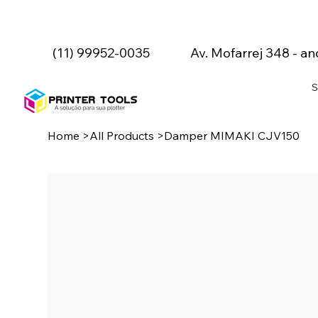
(11) 99952-0035
Av. Mofarrej 348 - an
S
Home
>
All Products
>
Damper MIMAKI CJV150