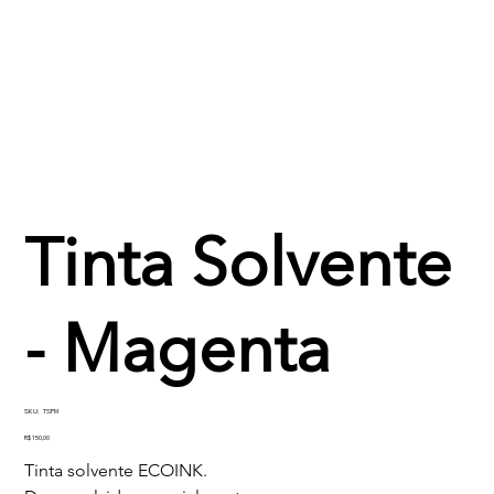
Tinta Solvente
- Magenta
SKU
SKU:
TSPM
TSPM
Preço
R$ 150,00
Tinta solvente ECOINK.