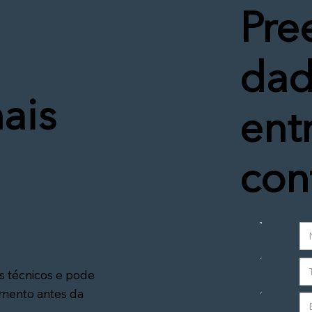
Pre
dad
ais
ent
con
s técnicos e pode
amento antes da