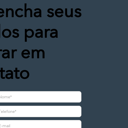
encha seus
os para
rar em
tato